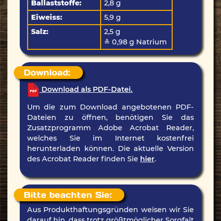
Ballaststoffe:
2,8 g
Eiweiss:
5,9 g
Salz:
2,5 g
≙ 0,98 g Natrium
Download:
Download als PDF-Datei.
Um die zum Download angebotenen PDF-
Dateien zu öffnen, benötigen Sie das
Zusatzprogramm Adobe Acrobat Reader,
welches Sie im Internet kostenfrei
herunterladen können. Die aktuelle Version
des Acrobat Reader finden Sie
hier
.
Bitte beachten Sie:
Aus Produkthaftungsgründen weisen wir Sie
darauf hin, dass trotz größtmöglicher Sorgfalt