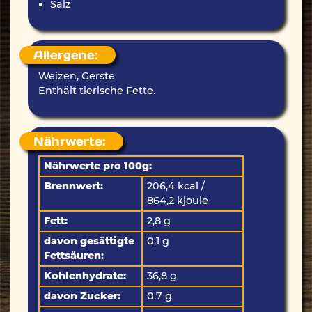
Salz
Allergene:
Weizen, Gerste
Enthält tierische Fette.
Nährwerte:
Nährwerte pro 100g:
Brennwert:
206,4 kcal /
864,2 kjoule
Fett:
2,8 g
davon gesättigte
0,1 g
Fettsäuren:
Kohlenhydrate:
36,8 g
davon Zucker:
0,7 g