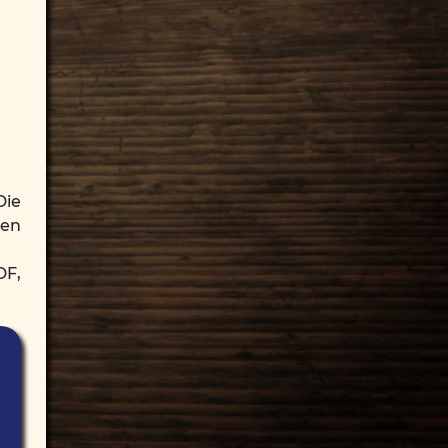
Die
hen
DF,