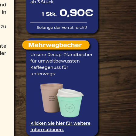
ab 3 Stück
und
0,90€
 in
1 Stk.
azu
Solange der Vorrat reicht!
Mehrwegbecher
nte
der
Unsere Recup-Pfandbecher
für umweltbewussten
Kaffeegenuss für
unterwegs:
Klicken Sie hier für weitere
Informationen.