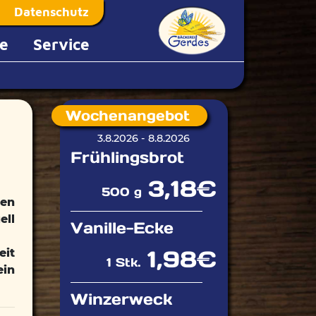
Datenschutz
e
Service
Wochenangebot
3.8.2026 - 8.8.2026
Frühlingsbrot
3,18€
500 g
den
ell
Vanille-Ecke
1,98€
eit
1 Stk.
ein
Winzerweck