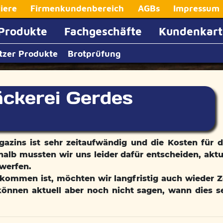
iere
Firmenkundenbereich
AGBs
Impressum
Produkte
Fachgeschäfte
Kundenkart
tzer Produkte
Brotprüfung
äckerei Gerdes
agazins ist sehr zeitaufwändig und die Kosten für 
halb mussten wir uns leider dafür entscheiden, aktu
werfen.
kommen ist, möchten wir langfristig auch wieder Z
 können aktuell aber noch nicht sagen, wann dies s